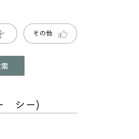
その他
ー シー)