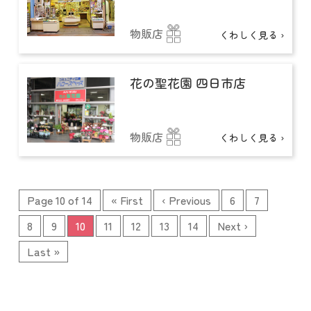
物販店
くわしく見る ›
花の聖花園 四日市店
物販店
くわしく見る ›
Page 10 of 14
« First
‹ Previous
6
7
8
9
10
11
12
13
14
Next ›
Last »